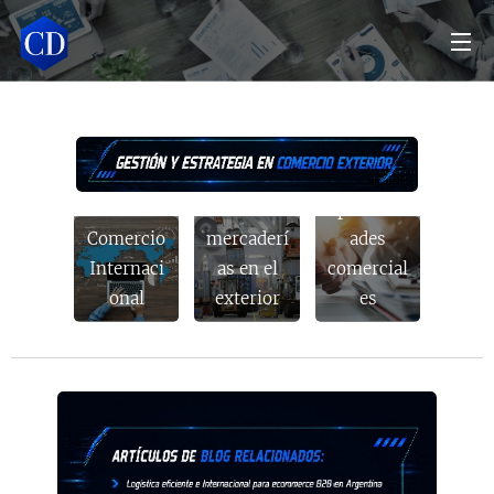
Logística
y
Búsqueda
Asesoría
Posiciona
de
en
miento de
oportunid
Comercio
mercaderí
ades
Internaci
as en el
comercial
onal
exterior
es