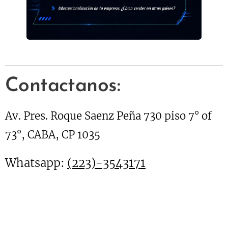
Contactanos:
Av. Pres. Roque Saenz Peña 730 piso 7° of
73°, CABA, CP 1035
Whatsapp:
(223)-3543171
(011)581084645555815810864
E