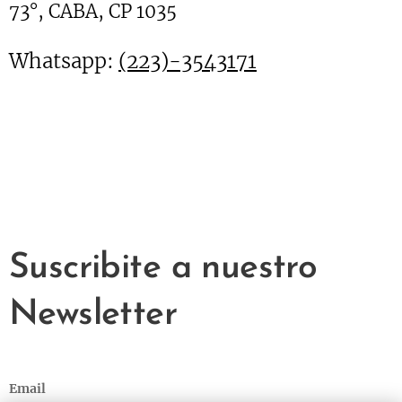
73°, CABA, CP 1035
Whatsapp:
(223)-3543171
(011)581084645555815810864
E
info@ceriumdigital.com.ar
Suscribite a nuestro
Newsletter
Email