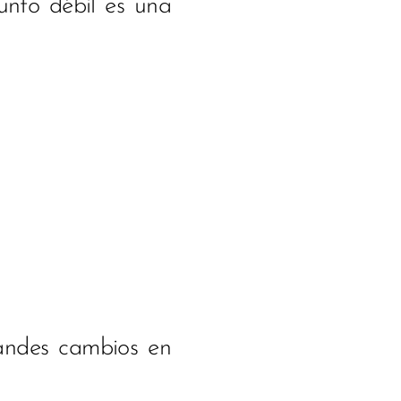
punto débil es una
.
randes cambios en