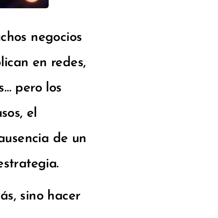
uchos negocios
ican en redes,
s… pero los
sos, el
 ausencia de un
strategia.
ás, sino hacer