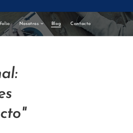
folio
Nosotros
Blog
Contacto
al:
es
cto"