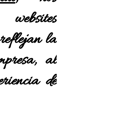
websites
reflejan la
mpresa, al
riencia de