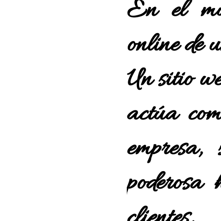
En el mun
online de 
Un sitio we
actúa com
empresa,
poderosa 
client