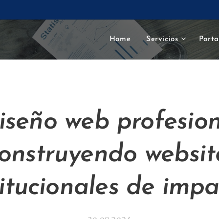
Home
Servicios
Porta
iseño web profesion
onstruyendo websit
titucionales de impa