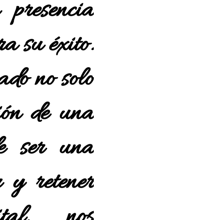
 presencia
a su éxito.
ñado no solo
ión de una
e ser una
 y retener
tal
, nos