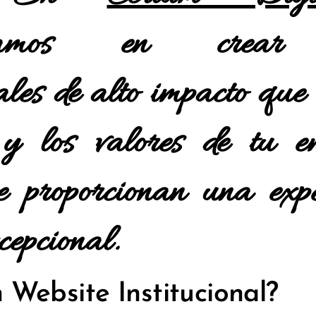
lizamos en crear 
nales de alto impacto que 
 y los valores de tu e
e proporcionan una expe
cepcional.
 Website Institucional?