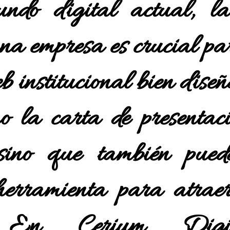
do digital actual, la
una empresa es crucial par
b institucional bien dise
o la carta de presentac
 sino que también pued
herramienta para atraer
es. En
Cerium Digi