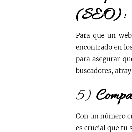
(SEO):
Para que un webs
encontrado en lo
para asegurar que
buscadores, atray
5)
Compat
Con un número cr
es crucial que tu