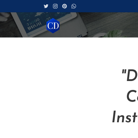
"D
C
Ins