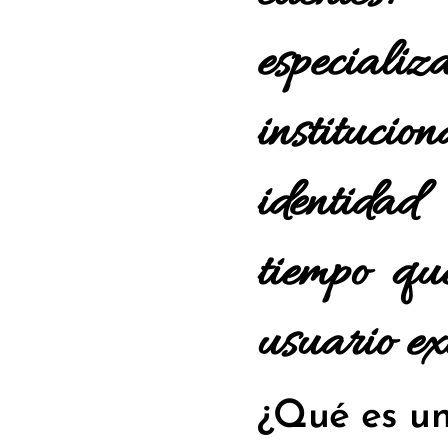
especia
institucio
identidad
tiempo qu
usuario ex
¿Qué es un