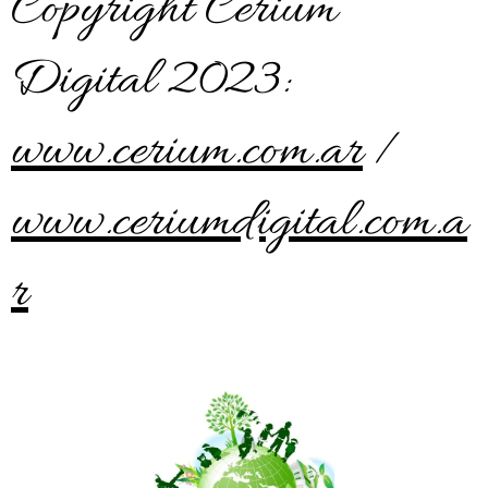
Copyright Cerium
Digital 2023:
www.cerium.com.ar
/
www.ceriumdigital.com.a
r