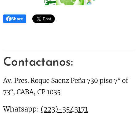
Share
Contactanos:
Av. Pres. Roque Saenz Peña 730 piso 7° of
73°, CABA, CP 1035
Whatsapp:
(223)-3543171
(011)581084645555815810864